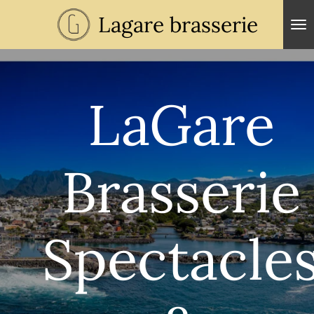
Passer
Lagare brasserie
au
contenu
principal
LaGare
Brasserie
Spectacle